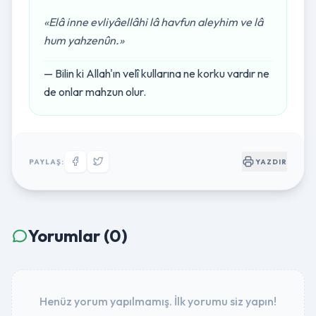
«Elâ inne evliyâellâhi lâ havfun aleyhim ve lâ
hum yahzenûn.»
— Bilin ki Allah'ın velî kullarına ne korku vardır ne
de onlar mahzun olur.
PAYLAŞ:
YAZDIR
Yorumlar (0)
Henüz yorum yapılmamış. İlk yorumu siz yapın!