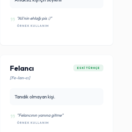
"Ali'nin ehlağı pis :)"
ÖRNEK KULLANIM
Felancı
ESKI TÜRKÇE
[Fe-lan-cı]
Tanıdık olmayan kişi.
"Felancının yanına gitme"
ÖRNEK KULLANIM