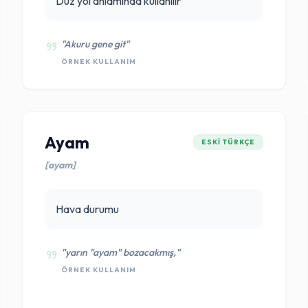
Düz yol anlamında kullanılır
"Akuru gene git"
ÖRNEK KULLANIM
Ayam
ESKI TÜRKÇE
[ayam]
Hava durumu
"yarın "ayam" bozacakmış,"
ÖRNEK KULLANIM