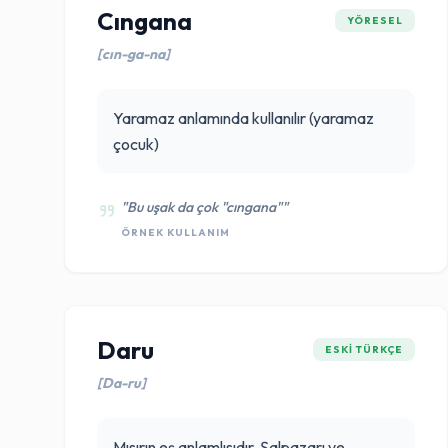
Cıngana
YÖRESEL
[cın-ga-na]
Yaramaz anlamında kullanılır (yaramaz
çocuk)
"Bu uşak da çok "cıngana""
ÖRNEK KULLANIM
Daru
ESKI TÜRKÇE
[Da-ru]
Mısırın eş anlamlısıdır, Şalpazarı ve