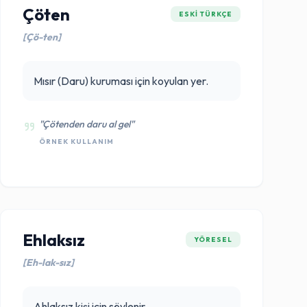
Çöten
ESKI TÜRKÇE
[Çö-ten]
Mısır (Daru) kuruması için koyulan yer.
"Çötenden daru al gel"
ÖRNEK KULLANIM
Ehlaksız
YÖRESEL
[Eh-lak-sız]
Ahlaksız kişi için söylenir