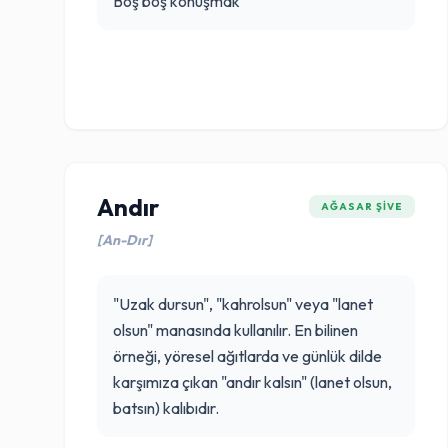
Boş boş konuşmak
Andır
AĞASAR ŞIVE
[An-Dır]
"Uzak dursun", "kahrolsun" veya "lanet
olsun" manasında kullanılır. En bilinen
örneği, yöresel ağıtlarda ve günlük dilde
karşımıza çıkan "andır kalsın" (lanet olsun,
batsın) kalıbıdır.