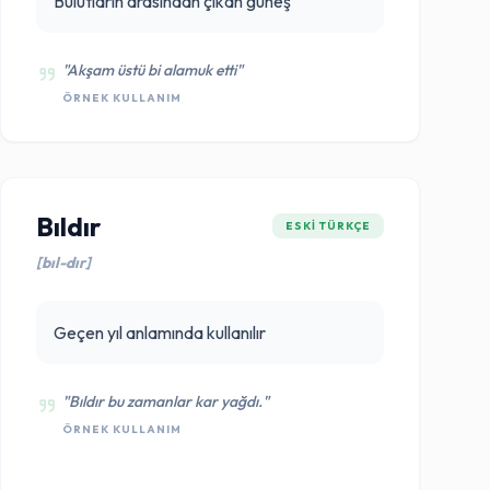
Bulutların arasından çıkan güneş
"Akşam üstü bi alamuk etti"
ÖRNEK KULLANIM
Bıldır
ESKI TÜRKÇE
[bıl-dır]
Geçen yıl anlamında kullanılır
"Bıldır bu zamanlar kar yağdı."
ÖRNEK KULLANIM