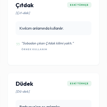
Çıtdak
ESKI TÜRKÇE
[Çıt-dak]
Kıvılcım anlamında kullanılır.
"Sobadan çıkan Çıtdak kilimi yaktı."
ÖRNEK KULLANIM
Düdek
ESKI TÜRKÇE
[Dü-dek]
Barbunya'nın eş anlamlısı