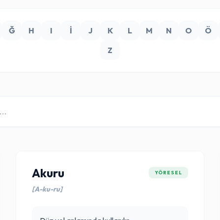
Ğ
H
I
İ
J
K
L
M
N
O
Ö
Z
Akuru
YÖRESEL
[A-ku-ru]