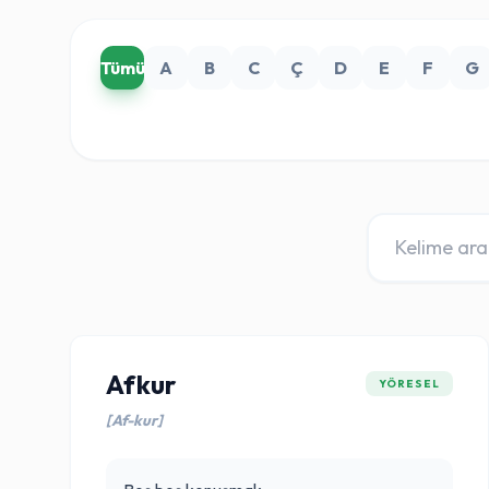
Tümü
A
B
C
Ç
D
E
F
G
Afkur
YÖRESEL
[Af-kur]