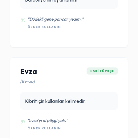
"Düdekli gene pancar yedim."
ÖRNEK KULLANIM
Evza
ESKI TÜRKÇE
[Ev-za]
Kibrit için kullanılan kelimedir.
"evza'yı al pöşgi yak."
ÖRNEK KULLANIM