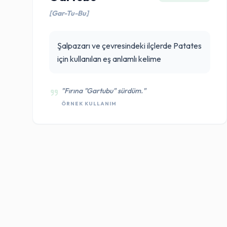
[Gar-Tu-Bu]
Şalpazarı ve çevresindeki ilçlerde Patates
için kullanılan eş anlamlı kelime
"Fırına "Gartubu" sürdüm."
ÖRNEK KULLANIM