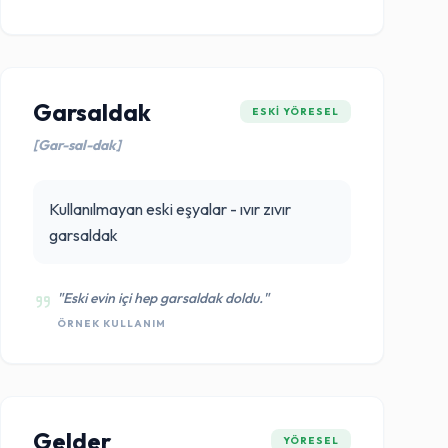
Garsaldak
ESKI YÖRESEL
[Gar-sal-dak]
Kullanılmayan eski eşyalar - ıvır zıvır
garsaldak
"Eski evin içi hep garsaldak doldu."
ÖRNEK KULLANIM
Gelder
YÖRESEL