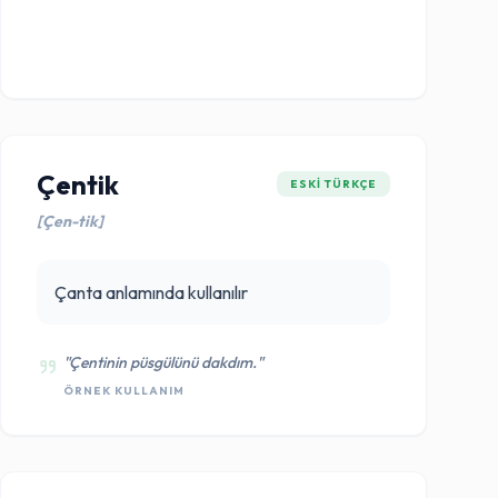
Çentik
ESKI TÜRKÇE
[Çen-tik]
Çanta anlamında kullanılır
"Çentinin püsgülünü dakdım."
ÖRNEK KULLANIM