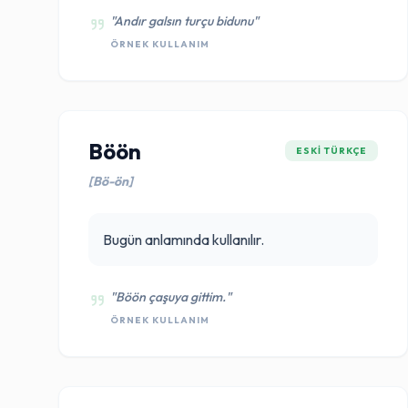
"Andır galsın turçu bidunu"
ÖRNEK KULLANIM
Böön
ESKI TÜRKÇE
[Bö-ön]
Bugün anlamında kullanılır.
"Böön çaşuya gittim."
ÖRNEK KULLANIM