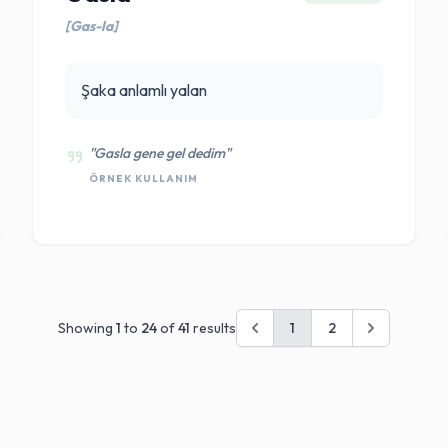
[Gas-la]
Şaka anlamlı yalan
"Gasla gene gel dedim"
ÖRNEK KULLANIM
Showing
1
to
24
of
41
results
1
2