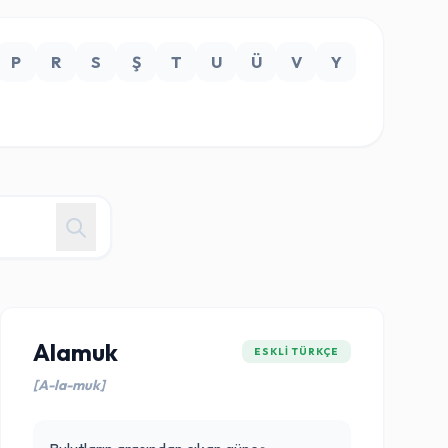
P
R
S
Ş
T
U
Ü
V
Y
Alamuk
ESKLI TÜRKÇE
[A-la-muk]