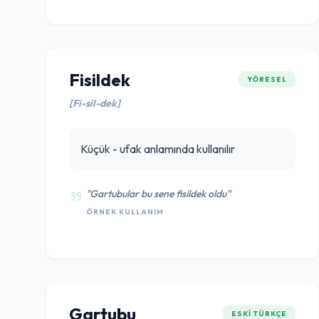
Fisildek
YÖRESEL
[Fi-sil-dek]
Küçük - ufak anlamında kullanılır
"Gartubular bu sene fisildek oldu"
ÖRNEK KULLANIM
Gartubu
ESKI TÜRKÇE