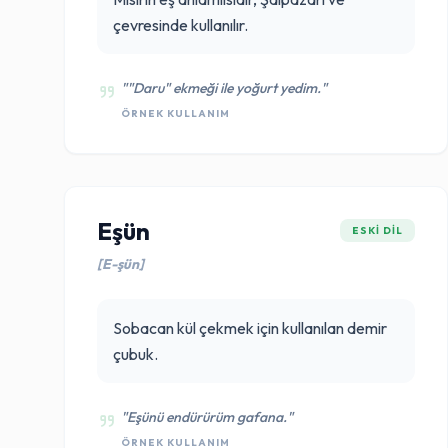
çevresinde kullanılır.
""Daru" ekmeği ile yoğurt yedim."
ÖRNEK KULLANIM
Eşün
ESKI DIL
[E-şün]
Sobacan kül çekmek için kullanılan demir
çubuk.
"Eşünü endürürüm gafana."
ÖRNEK KULLANIM