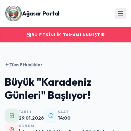
Ağasar Portal
BU ETKINLIK TAMAMLANMIŞTIR
Tüm Etkinlikler
Büyük "Karadeniz
Günleri" Başlıyor!
TARİH
SAAT
29.01.2026
14:00
KONUM