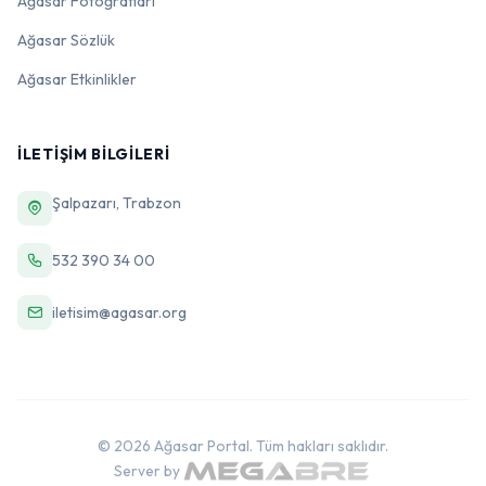
Ağasar Fotoğrafları
Ağasar Sözlük
Ağasar Etkinlikler
İLETIŞIM BILGILERI
Şalpazarı, Trabzon
532 390 34 00
iletisim@agasar.org
© 2026 Ağasar Portal. Tüm hakları saklıdır.
Server by