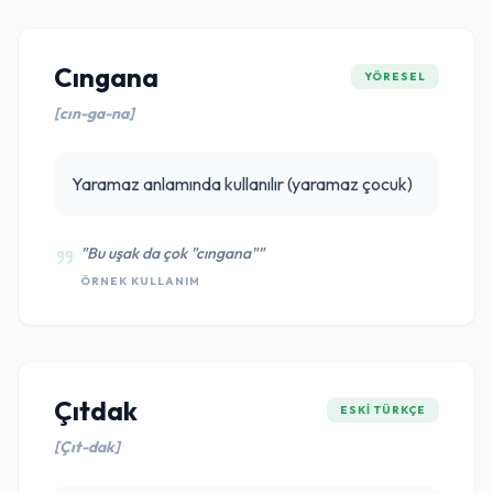
Cıngana
YÖRESEL
[cın-ga-na]
Yaramaz anlamında kullanılır (yaramaz çocuk)
"Bu uşak da çok "cıngana""
ÖRNEK KULLANIM
Çıtdak
ESKI TÜRKÇE
[Çıt-dak]