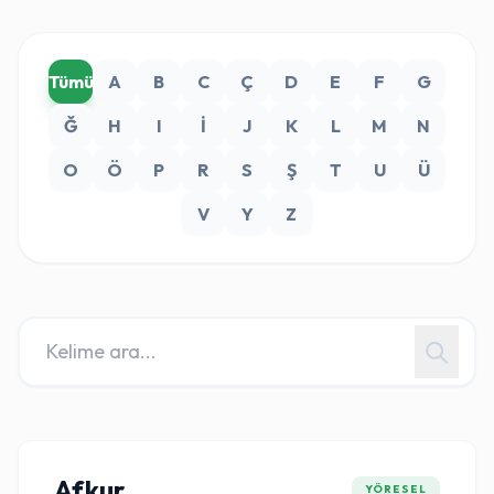
Tümü
A
B
C
Ç
D
E
F
G
Ğ
H
I
İ
J
K
L
M
N
O
Ö
P
R
S
Ş
T
U
Ü
V
Y
Z
Afkur
YÖRESEL