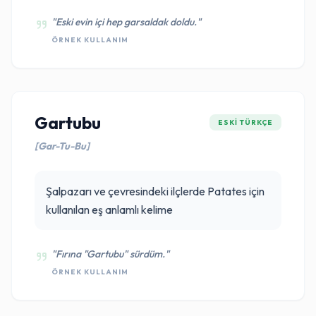
"Eski evin içi hep garsaldak doldu."
ÖRNEK KULLANIM
Gartubu
ESKI TÜRKÇE
[Gar-Tu-Bu]
Şalpazarı ve çevresindeki ilçlerde Patates için
kullanılan eş anlamlı kelime
"Fırına "Gartubu" sürdüm."
ÖRNEK KULLANIM