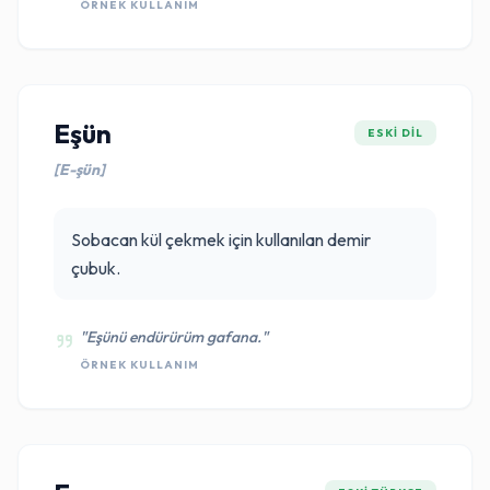
ÖRNEK KULLANIM
Eşün
ESKI DIL
[E-şün]
Sobacan kül çekmek için kullanılan demir
çubuk.
"Eşünü endürürüm gafana."
ÖRNEK KULLANIM