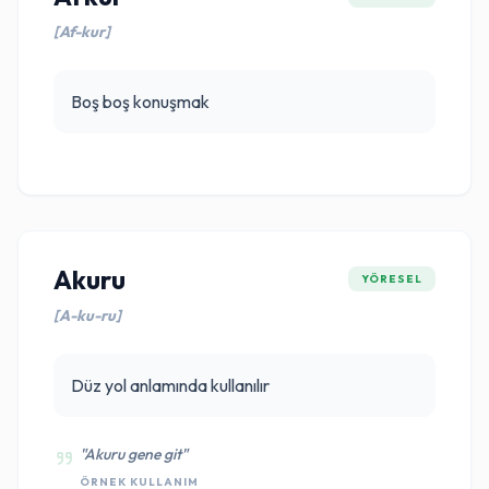
[Af-kur]
Boş boş konuşmak
Akuru
YÖRESEL
[A-ku-ru]
Düz yol anlamında kullanılır
"Akuru gene git"
ÖRNEK KULLANIM