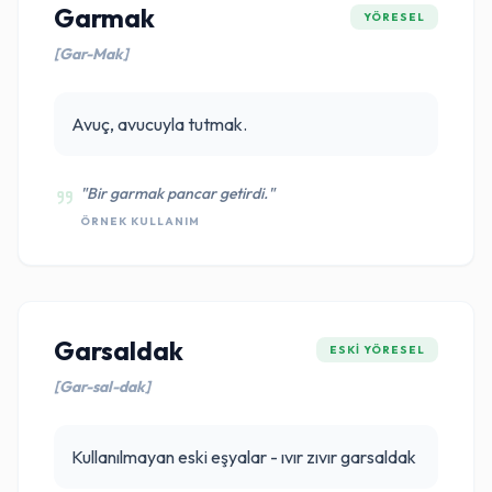
Garmak
YÖRESEL
[Gar-Mak]
Avuç, avucuyla tutmak.
"Bir garmak pancar getirdi."
ÖRNEK KULLANIM
Garsaldak
ESKI YÖRESEL
[Gar-sal-dak]
Kullanılmayan eski eşyalar - ıvır zıvır garsaldak