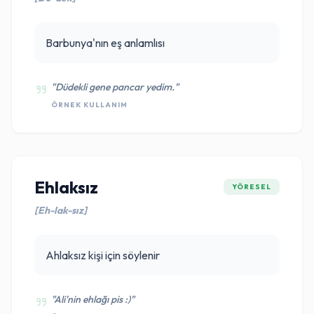
Barbunya'nın eş anlamlısı
"Düdekli gene pancar yedim."
ÖRNEK KULLANIM
Ehlaksız
YÖRESEL
[Eh-lak-sız]
Ahlaksız kişi için söylenir
"Ali'nin ehlağı pis :)"