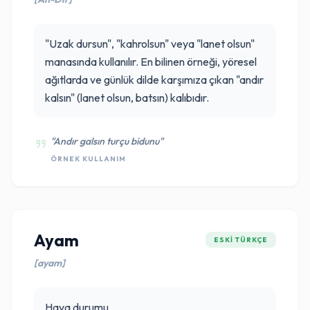
"Uzak dursun", "kahrolsun" veya "lanet olsun"
manasında kullanılır. En bilinen örneği, yöresel
ağıtlarda ve günlük dilde karşımıza çıkan "andır
kalsın" (lanet olsun, batsın) kalıbıdır.
"Andır galsın turçu bidunu"
ÖRNEK KULLANIM
Ayam
ESKI TÜRKÇE
[ayam]
Hava durumu