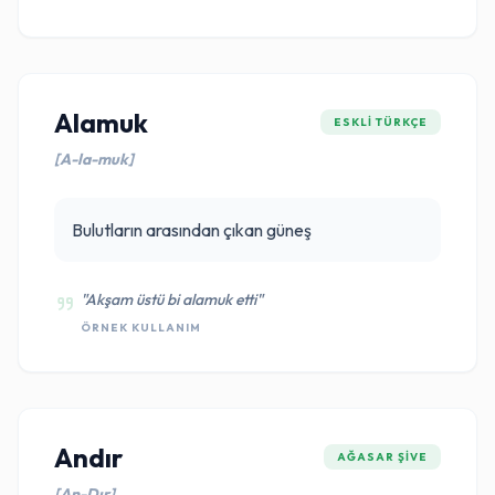
Alamuk
ESKLI TÜRKÇE
[A-la-muk]
Bulutların arasından çıkan güneş
"Akşam üstü bi alamuk etti"
ÖRNEK KULLANIM
Andır
AĞASAR ŞIVE
[An-Dır]