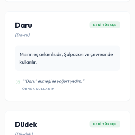
Daru
ESKI TÜRKÇE
[Da-ru]
Mısırın eş anlamlısıdır, Şalpazarı ve çevresinde
kullanılır.
""Daru" ekmeği ile yoğurt yedim."
ÖRNEK KULLANIM
Düdek
ESKI TÜRKÇE
[Dü-dek]