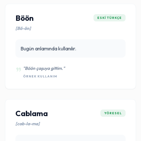
Böön
ESKI TÜRKÇE
[Bö-ön]
Bugün anlamında kullanılır.
"Böön çaşuya gittim."
ÖRNEK KULLANIM
Cablama
YÖRESEL
[cab-la-ma]