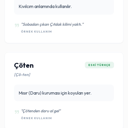
Kıvılcım anlamında kullanılır.
"Sobadan çıkan Çıtdak kilimi yaktı."
ÖRNEK KULLANIM
Çöten
ESKI TÜRKÇE
[Çö-ten]
Mısır (Daru) kuruması için koyulan yer.
"Çötenden daru al gel"
ÖRNEK KULLANIM