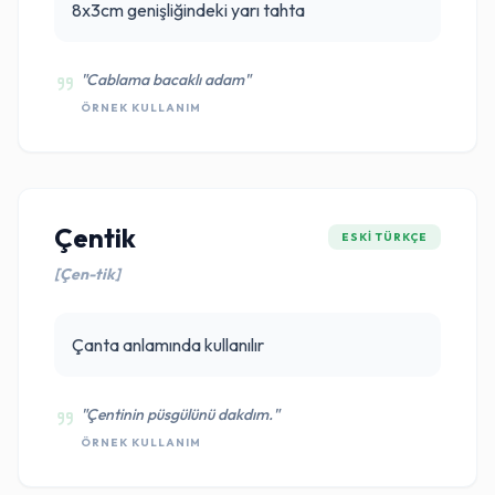
8x3cm genişliğindeki yarı tahta
"Cablama bacaklı adam"
ÖRNEK KULLANIM
Çentik
ESKI TÜRKÇE
[Çen-tik]
Çanta anlamında kullanılır
"Çentinin püsgülünü dakdım."
ÖRNEK KULLANIM