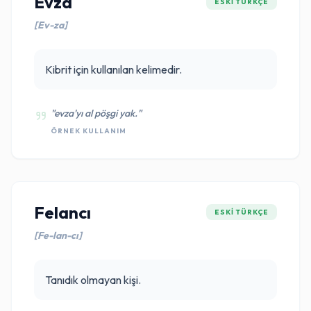
Evza
ESKI TÜRKÇE
[Ev-za]
Kibrit için kullanılan kelimedir.
"evza'yı al pöşgi yak."
ÖRNEK KULLANIM
Felancı
ESKI TÜRKÇE
[Fe-lan-cı]
Tanıdık olmayan kişi.