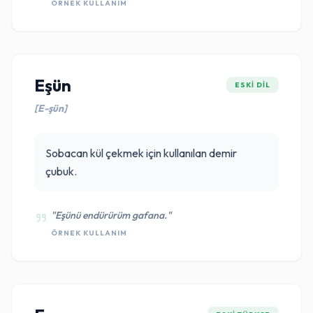
ÖRNEK KULLANIM
Eşün
ESKI DIL
[E-şün]
Sobacan kül çekmek için kullanılan demir
çubuk.
"Eşünü endürürüm gafana."
ÖRNEK KULLANIM