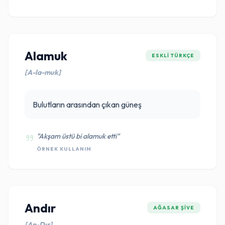
Alamuk
ESKLI TÜRKÇE
[A-la-muk]
Bulutların arasından çıkan güneş
"Akşam üstü bi alamuk etti"
ÖRNEK KULLANIM
Andır
AĞASAR ŞIVE
[An-Dır]