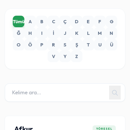
Tümü
A
B
C
Ç
D
E
F
G
Ğ
H
I
İ
J
K
L
M
N
O
Ö
P
R
S
Ş
T
U
Ü
V
Y
Z
Afkur
YÖRESEL