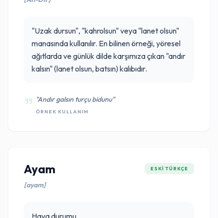
"Uzak dursun", "kahrolsun" veya "lanet olsun"
manasında kullanılır. En bilinen örneği, yöresel
ağıtlarda ve günlük dilde karşımıza çıkan "andır
kalsın" (lanet olsun, batsın) kalıbıdır.
"Andır galsın turçu bidunu"
ÖRNEK KULLANIM
Ayam
ESKI TÜRKÇE
[ayam]
Hava durumu