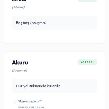
[Af-kur]
Boş boş konuşmak
Akuru
YÖRESEL
[A-ku-ru]
Düz yol anlamında kullanılır
"Akuru gene git"
ÖRNEK KULLANIM