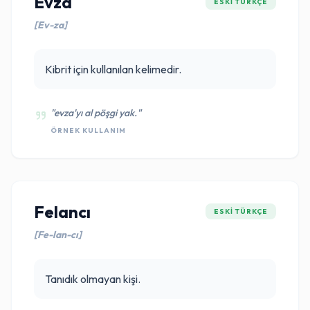
Evza
ESKI TÜRKÇE
[Ev-za]
Kibrit için kullanılan kelimedir.
"evza'yı al pöşgi yak."
ÖRNEK KULLANIM
Felancı
ESKI TÜRKÇE
[Fe-lan-cı]
Tanıdık olmayan kişi.