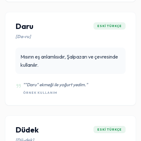
Daru
ESKI TÜRKÇE
[Da-ru]
Mısırın eş anlamlısıdır, Şalpazarı ve çevresinde
kullanılır.
""Daru" ekmeği ile yoğurt yedim."
ÖRNEK KULLANIM
Düdek
ESKI TÜRKÇE
[Dü-dek]