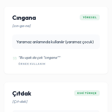
Cıngana
YÖRESEL
[cın-ga-na]
Yaramaz anlamında kullanılır (yaramaz çocuk)
"Bu uşak da çok "cıngana""
ÖRNEK KULLANIM
Çıtdak
ESKI TÜRKÇE
[Çıt-dak]