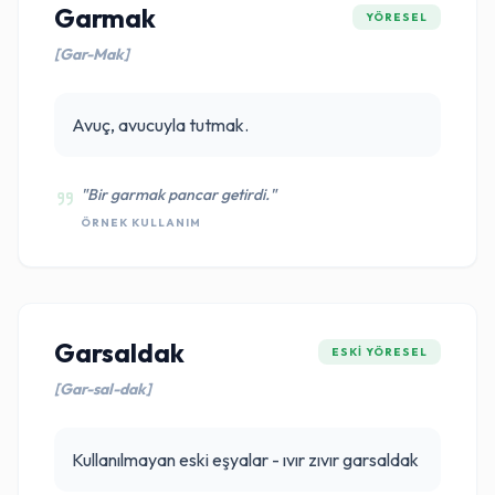
Garmak
YÖRESEL
[Gar-Mak]
Avuç, avucuyla tutmak.
"Bir garmak pancar getirdi."
ÖRNEK KULLANIM
Garsaldak
ESKI YÖRESEL
[Gar-sal-dak]
Kullanılmayan eski eşyalar - ıvır zıvır garsaldak