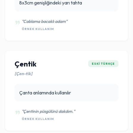
8x3cm genişliğindeki yarı tahta
"Cablama bacaklı adam"
ÖRNEK KULLANIM
Çentik
ESKI TÜRKÇE
[Çen-tik]
Çanta anlamında kullanılır
"Çentinin püsgülünü dakdım."
ÖRNEK KULLANIM