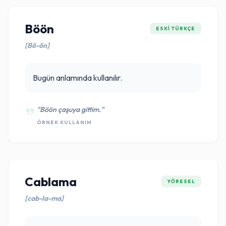
Böön
ESKI TÜRKÇE
[Bö-ön]
Bugün anlamında kullanılır.
"Böön çaşuya gittim."
ÖRNEK KULLANIM
Cablama
YÖRESEL
[cab-la-ma]