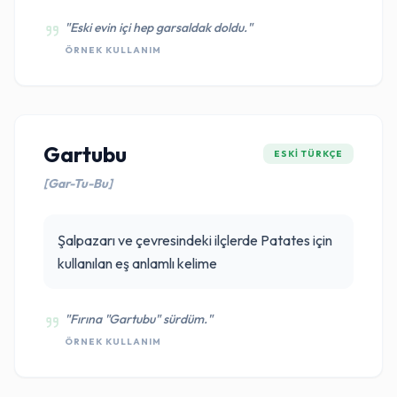
"Eski evin içi hep garsaldak doldu."
ÖRNEK KULLANIM
Gartubu
ESKI TÜRKÇE
[Gar-Tu-Bu]
Şalpazarı ve çevresindeki ilçlerde Patates için
kullanılan eş anlamlı kelime
"Fırına "Gartubu" sürdüm."
ÖRNEK KULLANIM