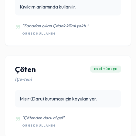
Kıvılcım anlamında kullanılır.
"Sobadan çıkan Çıtdak kilimi yaktı."
ÖRNEK KULLANIM
Çöten
ESKI TÜRKÇE
[Çö-ten]
Mısır (Daru) kuruması için koyulan yer.
"Çötenden daru al gel"
ÖRNEK KULLANIM