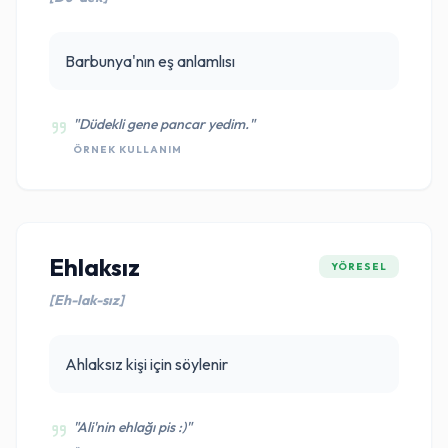
Barbunya'nın eş anlamlısı
"Düdekli gene pancar yedim."
ÖRNEK KULLANIM
Ehlaksız
YÖRESEL
[Eh-lak-sız]
Ahlaksız kişi için söylenir
"Ali'nin ehlağı pis :)"