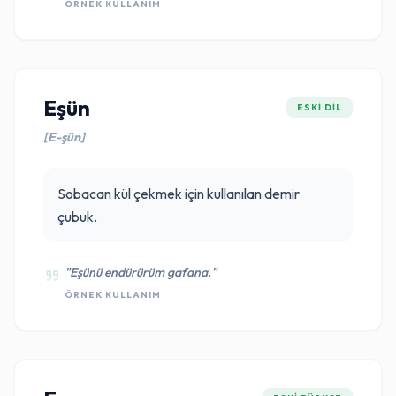
ÖRNEK KULLANIM
Eşün
ESKI DIL
[E-şün]
Sobacan kül çekmek için kullanılan demir
çubuk.
"Eşünü endürürüm gafana."
ÖRNEK KULLANIM