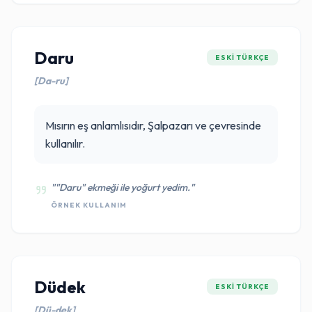
Daru
ESKI TÜRKÇE
[Da-ru]
Mısırın eş anlamlısıdır, Şalpazarı ve çevresinde
kullanılır.
""Daru" ekmeği ile yoğurt yedim."
ÖRNEK KULLANIM
Düdek
ESKI TÜRKÇE
[Dü-dek]