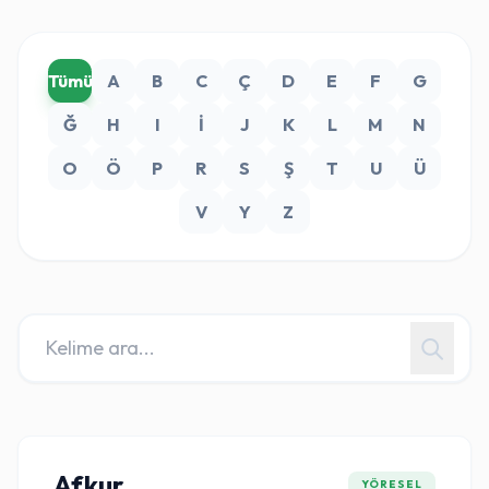
Tümü
A
B
C
Ç
D
E
F
G
Ğ
H
I
İ
J
K
L
M
N
O
Ö
P
R
S
Ş
T
U
Ü
V
Y
Z
Afkur
YÖRESEL