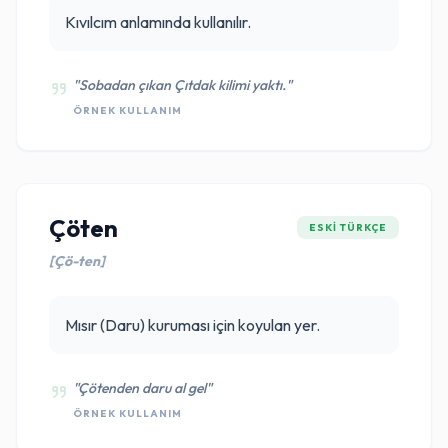
Kıvılcım anlamında kullanılır.
"Sobadan çıkan Çıtdak kilimi yaktı."
ÖRNEK KULLANIM
Çöten
ESKI TÜRKÇE
[Çö-ten]
Mısır (Daru) kuruması için koyulan yer.
"Çötenden daru al gel"
ÖRNEK KULLANIM