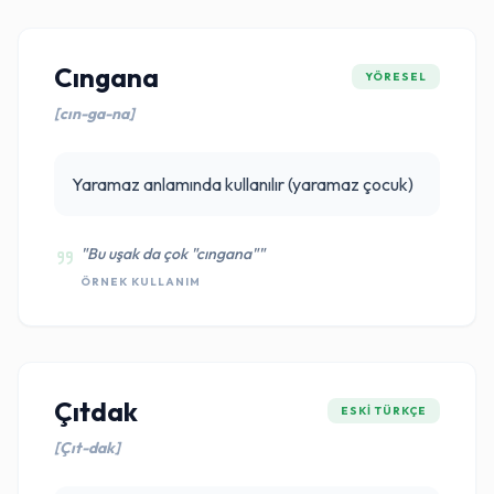
Cıngana
YÖRESEL
[cın-ga-na]
Yaramaz anlamında kullanılır (yaramaz çocuk)
"Bu uşak da çok "cıngana""
ÖRNEK KULLANIM
Çıtdak
ESKI TÜRKÇE
[Çıt-dak]