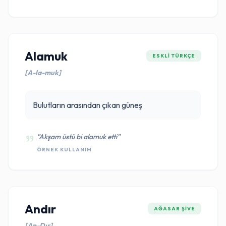
Alamuk
ESKLI TÜRKÇE
[A-la-muk]
Bulutların arasından çıkan güneş
"Akşam üstü bi alamuk etti"
ÖRNEK KULLANIM
Andır
AĞASAR ŞIVE
[An-Dır]