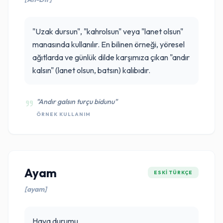
"Uzak dursun", "kahrolsun" veya "lanet olsun"
manasında kullanılır. En bilinen örneği, yöresel
ağıtlarda ve günlük dilde karşımıza çıkan "andır
kalsın" (lanet olsun, batsın) kalıbıdır.
"Andır galsın turçu bidunu"
ÖRNEK KULLANIM
Ayam
ESKI TÜRKÇE
[ayam]
Hava durumu