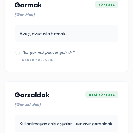
Garmak
YÖRESEL
[Gar-Mak]
Avuç, avucuyla tutmak.
"Bir garmak pancar getirdi."
ÖRNEK KULLANIM
Garsaldak
ESKI YÖRESEL
[Gar-sal-dak]
Kullanılmayan eski eşyalar - ıvır zıvır garsaldak