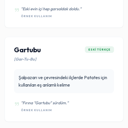
"Eski evin içi hep garsaldak doldu."
ÖRNEK KULLANIM
Gartubu
ESKI TÜRKÇE
[Gar-Tu-Bu]
Şalpazarı ve çevresindeki ilçlerde Patates için
kullanılan eş anlamlı kelime
"Fırına "Gartubu" sürdüm."
ÖRNEK KULLANIM