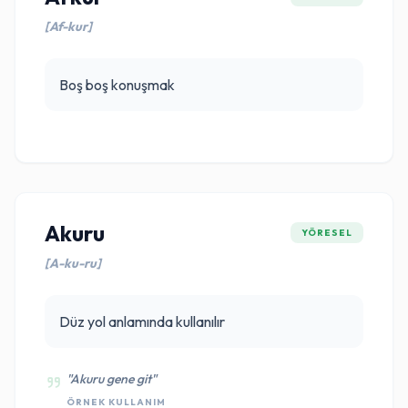
[Af-kur]
Boş boş konuşmak
Akuru
YÖRESEL
[A-ku-ru]
Düz yol anlamında kullanılır
"Akuru gene git"
ÖRNEK KULLANIM