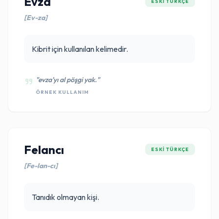
Evza
ESKI TÜRKÇE
[Ev-za]
Kibrit için kullanılan kelimedir.
"evza'yı al pöşgi yak."
ÖRNEK KULLANIM
Felancı
ESKI TÜRKÇE
[Fe-lan-cı]
Tanıdık olmayan kişi.