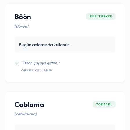
Böön
ESKI TÜRKÇE
[Bö-ön]
Bugün anlamında kullanılır.
"Böön çaşuya gittim."
ÖRNEK KULLANIM
Cablama
YÖRESEL
[cab-la-ma]