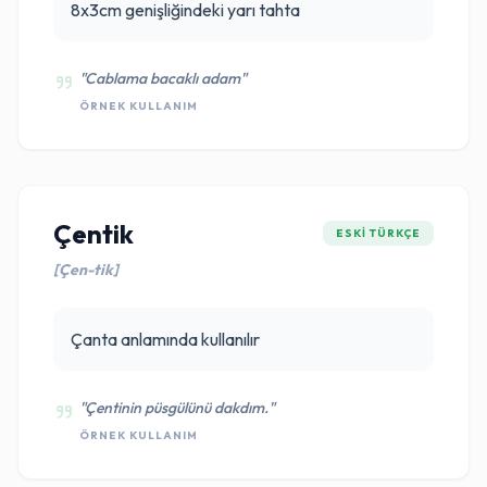
8x3cm genişliğindeki yarı tahta
"Cablama bacaklı adam"
ÖRNEK KULLANIM
Çentik
ESKI TÜRKÇE
[Çen-tik]
Çanta anlamında kullanılır
"Çentinin püsgülünü dakdım."
ÖRNEK KULLANIM