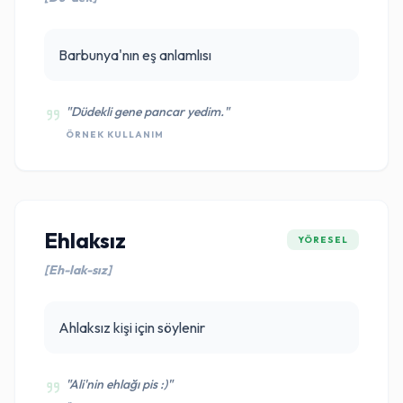
Barbunya'nın eş anlamlısı
"Düdekli gene pancar yedim."
ÖRNEK KULLANIM
Ehlaksız
YÖRESEL
[Eh-lak-sız]
Ahlaksız kişi için söylenir
"Ali'nin ehlağı pis :)"